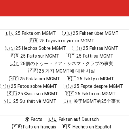
🇩🇰 25 Fakta om MGMT
🇩🇪 25 Fakten über MGMT
🇬🇷 25 Γεγονότα για το MGMT
🇪🇸 25 Hechos Sobre MGMT
🇫🇮 25 Faktaa MGMT
🇫🇷 25 Faits sur MGMT
🇮🇹 25 Fatti su MGMT
🇯🇵 28個のトゥー・ドア・シネマ・クラブの事実
🇰🇷 25 가지 MGMT에 대한 사실
🇳🇴 25 Fakta om MGMT
🇵🇱 25 Fakty o MGMT
🇵🇹 25 Fatos sobre MGMT
🇷🇴 25 Fapte despre MGMT
🇷🇺 25 Факты о MGMT
🇸🇪 25 Fakta om MGMT
🇻🇮 25 Sự thật về MGMT
🇿🇭 关于MGMT的25个事实
🌍 Facts
🇩🇪 Fakten auf Deutsch
🇫🇷 Faits en français
🇪🇸 Hechos en Español