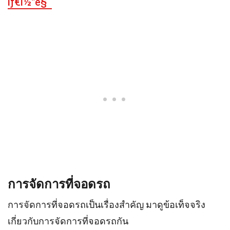
íƒ€ì½”ë§ˆ
การจัดการที่จอดรถ
การจัดการที่จอดรถเป็นเรื่องสำคัญ มาดูข้อเท็จจริง
เกี่ยวกับการจัดการที่จอดรถกัน