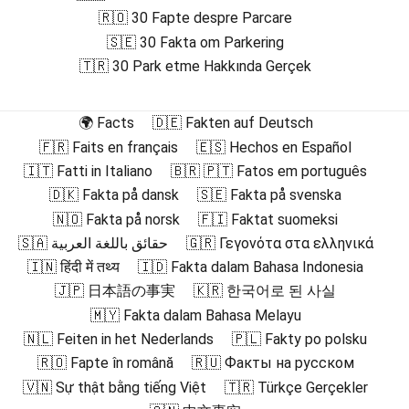
🇷🇴 30 Fapte despre Parcare
🇸🇪 30 Fakta om Parkering
🇹🇷 30 Park etme Hakkında Gerçek
🌍 Facts
🇩🇪 Fakten auf Deutsch
🇫🇷 Faits en français
🇪🇸 Hechos en Español
🇮🇹 Fatti in Italiano
🇧🇷 🇵🇹 Fatos em português
🇩🇰 Fakta på dansk
🇸🇪 Fakta på svenska
🇳🇴 Fakta på norsk
🇫🇮 Faktat suomeksi
🇸🇦 حقائق باللغة العربية
🇬🇷 Γεγονότα στα ελληνικά
🇮🇳 हिंदी में तथ्य
🇮🇩 Fakta dalam Bahasa Indonesia
🇯🇵 日本語の事実
🇰🇷 한국어로 된 사실
🇲🇾 Fakta dalam Bahasa Melayu
🇳🇱 Feiten in het Nederlands
🇵🇱 Fakty po polsku
🇷🇴 Fapte în română
🇷🇺 Факты на русском
🇻🇳 Sự thật bằng tiếng Việt
🇹🇷 Türkçe Gerçekler