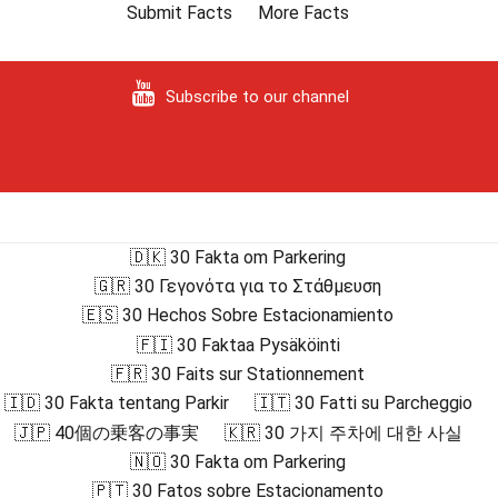
Submit Facts
More Facts
Subscribe to our channel
🇩🇰 30 Fakta om Parkering
🇬🇷 30 Γεγονότα για το Στάθμευση
🇪🇸 30 Hechos Sobre Estacionamiento
🇫🇮 30 Faktaa Pysäköinti
🇫🇷 30 Faits sur Stationnement
🇮🇩 30 Fakta tentang Parkir
🇮🇹 30 Fatti su Parcheggio
🇯🇵 40個の乗客の事実
🇰🇷 30 가지 주차에 대한 사실
🇳🇴 30 Fakta om Parkering
🇵🇹 30 Fatos sobre Estacionamento