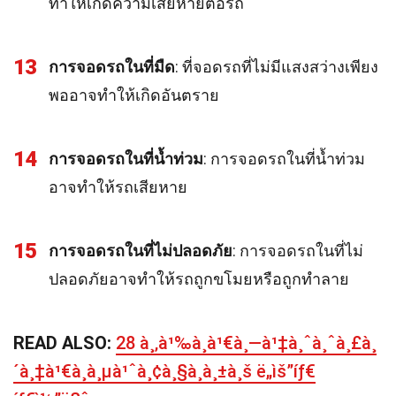
ทำให้เกิดความเสียหายต่อรถ
13
การจอดรถในที่มืด
: ที่จอดรถที่ไม่มีแสงสว่างเพียง
พออาจทำให้เกิดอันตราย
14
การจอดรถในที่น้ำท่วม
: การจอดรถในที่น้ำท่วม
อาจทำให้รถเสียหาย
15
การจอดรถในที่ไม่ปลอดภัย
: การจอดรถในที่ไม่
ปลอดภัยอาจทำให้รถถูกขโมยหรือถูกทำลาย
READ ALSO:
28 à¸‚à¹‰à¸­à¹€à¸—à¹‡à¸ˆà¸ˆà¸£à¸
´à¸‡à¹€à¸à¸µà¹ˆà¸¢à¸§à¸à¸±à¸š ë„ìš”íƒ€