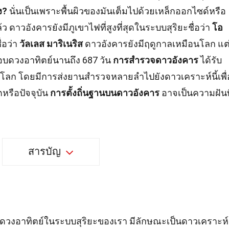
ง?
นั่นเป็นเพราะพื้นผิวของมันเต็มไปด้วยเหล็กออกไซด์หรือ
ว ดาวอังคารยังมีภูเขาไฟที่สูงที่สุดในระบบสุริยะชื่อว่า
โอ
ื่อว่า
วัลเลส มาริเนริส
ดาวอังคารยังมีฤดูกาลเหมือนโลก แต
บดวงอาทิตย์นานถึง 687 วัน
การสำรวจดาวอังคาร
ได้รับ
โลก โดยมีการส่งยานสำรวจหลายลำไปยังดาวเคราะห์นี้เพื่
ตหรือปัจจุบัน
การตั้งถิ่นฐานบนดาวอังคาร
อาจเป็นความฝันที
สารบัญ
ากดวงอาทิตย์ในระบบสุริยะของเรา มีลักษณะเป็นดาวเคราะห์