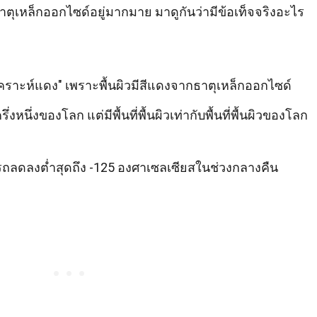
มีธาตุเหล็กออกไซด์อยู่มากมาย มาดูกันว่ามีข้อเท็จจริงอะไร
วเคราะห์แดง" เพราะพื้นผิวมีสีแดงจากธาตุเหล็กออกไซด์
ึ่งของโลก แต่มีพื้นที่พื้นผิวเท่ากับพื้นที่พื้นผิวของโลก
ถลดลงต่ำสุดถึง -125 องศาเซลเซียสในช่วงกลางคืน