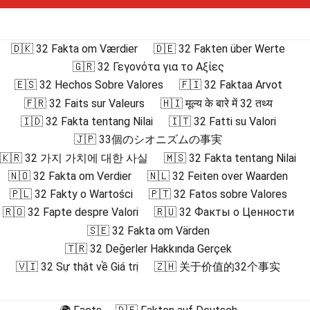
🇩🇰 32 Fakta om Værdier
🇩🇪 32 Fakten über Werte
🇬🇷 32 Γεγονότα για το Αξίες
🇪🇸 32 Hechos Sobre Valores
🇫🇮 32 Faktaa Arvot
🇫🇷 32 Faits sur Valeurs
🇭🇮 मूल्य के बारे में 32 तथ्य
🇮🇩 32 Fakta tentang Nilai
🇮🇹 32 Fatti su Valori
🇯🇵 33個のシオニズムの事実
🇰🇷 32 가지 가치에 대한 사실
🇲🇸 32 Fakta tentang Nilai
🇳🇴 32 Fakta om Verdier
🇳🇱 32 Feiten over Waarden
🇵🇱 32 Fakty o Wartości
🇵🇹 32 Fatos sobre Valores
🇷🇴 32 Fapte despre Valori
🇷🇺 32 Факты о Ценности
🇸🇪 32 Fakta om Värden
🇹🇷 32 Değerler Hakkında Gerçek
🇻🇮 32 Sự thật về Giá trị
🇿🇭 关于价值的32个事实