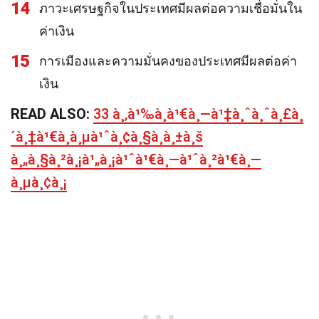
14
ภาวะเศรษฐกิจในประเทศมีผลต่อความเชื่อมั่นใน
ค่าเงิน
15
การเมืองและความมั่นคงของประเทศมีผลต่อค่า
เงิน
READ ALSO:
33 à¸‚à¹‰à¸­à¹€à¸—à¹‡à¸ˆà¸ˆà¸£à¸
´à¸‡à¹€à¸à¸µà¹ˆà¸¢à¸§à¸à¸±à¸š
à¸„à¸§à¸²à¸¡à¹„à¸¡à¹ˆà¹€à¸—à¹ˆà¸²à¹€à¸—
à¸µà¸¢à¸¡