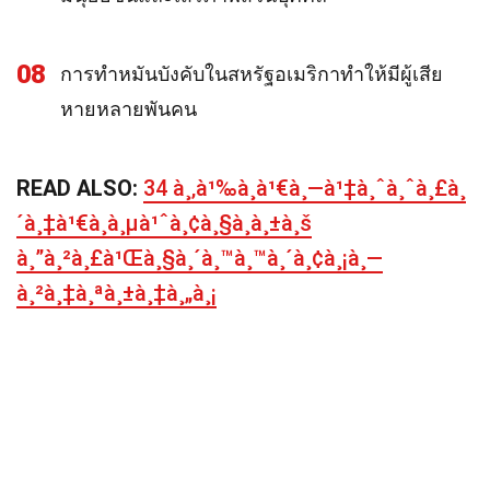
08
การทำหมันบังคับในสหรัฐอเมริกาทำให้มีผู้เสีย
หายหลายพันคน
READ ALSO:
34 à¸‚à¹‰à¸­à¹€à¸—à¹‡à¸ˆà¸ˆà¸£à¸
´à¸‡à¹€à¸à¸µà¹ˆà¸¢à¸§à¸à¸±à¸š
à¸”à¸²à¸£à¹Œà¸§à¸´à¸™à¸™à¸´à¸¢à¸¡à¸—
à¸²à¸‡à¸ªà¸±à¸‡à¸„à¸¡