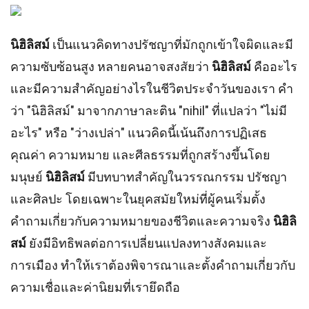
นิฮิลิสม์
เป็นแนวคิดทางปรัชญาที่มักถูกเข้าใจผิดและมี
ความซับซ้อนสูง หลายคนอาจสงสัยว่า
นิฮิลิสม์
คืออะไร
และมีความสำคัญอย่างไรในชีวิตประจำวันของเรา คำ
ว่า "นิฮิลิสม์" มาจากภาษาละติน "nihil" ที่แปลว่า "ไม่มี
อะไร" หรือ "ว่างเปล่า" แนวคิดนี้เน้นถึงการปฏิเสธ
คุณค่า ความหมาย และศีลธรรมที่ถูกสร้างขึ้นโดย
มนุษย์
นิฮิลิสม์
มีบทบาทสำคัญในวรรณกรรม ปรัชญา
และศิลปะ โดยเฉพาะในยุคสมัยใหม่ที่ผู้คนเริ่มตั้ง
คำถามเกี่ยวกับความหมายของชีวิตและความจริง
นิฮิลิ
สม์
ยังมีอิทธิพลต่อการเปลี่ยนแปลงทางสังคมและ
การเมือง ทำให้เราต้องพิจารณาและตั้งคำถามเกี่ยวกับ
ความเชื่อและค่านิยมที่เรายึดถือ