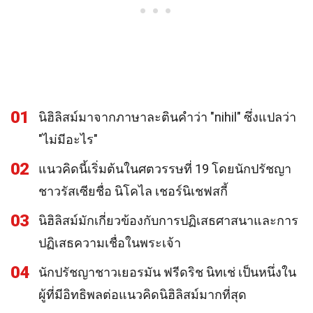
01
นิฮิลิสม์มาจากภาษาละตินคำว่า "nihil" ซึ่งแปลว่า
"ไม่มีอะไร"
02
แนวคิดนี้เริ่มต้นในศตวรรษที่ 19 โดยนักปรัชญา
ชาวรัสเซียชื่อ นิโคไล เชอร์นิเชฟสกี้
03
นิฮิลิสม์มักเกี่ยวข้องกับการปฏิเสธศาสนาและการ
ปฏิเสธความเชื่อในพระเจ้า
04
นักปรัชญาชาวเยอรมัน ฟรีดริช นิทเช่ เป็นหนึ่งใน
ผู้ที่มีอิทธิพลต่อแนวคิดนิฮิลิสม์มากที่สุด