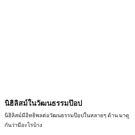
นิฮิลิสม์ในวัฒนธรรมป๊อป
นิฮิลิสม์มีอิทธิพลต่อวัฒนธรรมป๊อปในหลายๆ ด้าน มาดู
กันว่ามีอะไรบ้าง