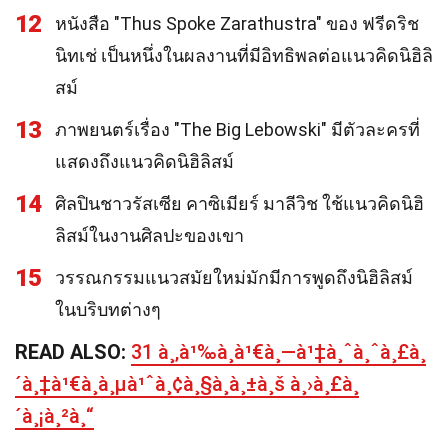
12
หนังสือ "Thus Spoke Zarathustra" ของ ฟรีดริช
นิทเช่ เป็นหนึ่งในผลงานที่มีอิทธิพลต่อแนวคิดนิฮิลิ
สม์
13
ภาพยนตร์เรื่อง "The Big Lebowski" มีตัวละครที่
แสดงถึงแนวคิดนิฮิลิสม์
14
ศิลปินชาวรัสเซีย คาซิเมียร์ มาลีวิช ใช้แนวคิดนิฮิ
ลิสม์ในงานศิลปะของเขา
15
วรรณกรรมแนวสมัยใหม่มักมีการพูดถึงนิฮิลิสม์
ในบริบทต่างๆ
READ ALSO:
31 à¸‚à¹‰à¸­à¹€à¸—à¹‡à¸ˆà¸ˆà¸£à¸
´à¸‡à¹€à¸à¸µà¹ˆà¸¢à¸§à¸à¸±à¸š à¸›à¸£à¸
´à¸¡à¸²à¸“