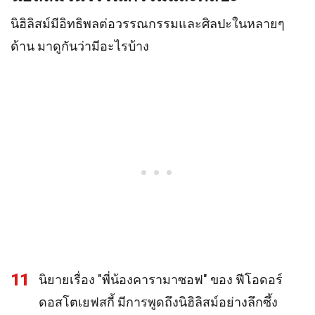
นิฮิลิสม์มีอิทธิพลต่อวรรณกรรมและศิลปะในหลายๆ
ด้าน มาดูกันว่ามีอะไรบ้าง
11
นิยายเรื่อง "พี่น้องคารามาซอฟ" ของ ฟีโอดอร์
ดอสโตเยฟสกี้ มีการพูดถึงนิฮิลิสม์อย่างลึกซึ้ง