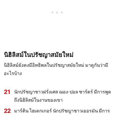
นิฮิลิสม์ในปรัชญาสมัยใหม่
นิฮิลิสม์ยังคงมีอิทธิพลในปรัชญาสมัยใหม่ มาดูกันว่ามี
อะไรบ้าง
21
นักปรัชญาชาวฝรั่งเศส ฌอง-ปอล ซาร์ตร์ มีการพูด
ถึงนิฮิลิสม์ในงานของเขา
22
มาร์ติน ไฮเดกเกอร์ นักปรัชญาชาวเยอรมัน มีการ