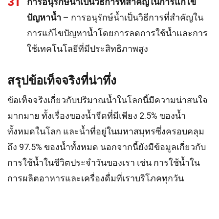
31
การอนุรักษ์น้ำเป็นวิธีการที่สำคัญในการแก้ไข
ปัญหาน้ำ
– การอนุรักษ์น้ำเป็นวิธีการที่สำคัญใน
การแก้ไขปัญหาน้ำโดยการลดการใช้น้ำและการ
ใช้เทคโนโลยีที่มีประสิทธิภาพสูง
สรุปข้อเท็จจริงที่น่าทึ่ง
ข้อเท็จจริงเกี่ยวกับปริมาณน้ำในโลกนี้มีความน่าสนใจ
มากมาย ทั้งเรื่องของน้ำจืดที่มีเพียง 2.5% ของน้ำ
ทั้งหมดในโลก และน้ำที่อยู่ในมหาสมุทรซึ่งครอบคลุม
ถึง 97.5% ของน้ำทั้งหมด นอกจากนี้ยังมีข้อมูลเกี่ยวกับ
การใช้น้ำในชีวิตประจำวันของเรา เช่น การใช้น้ำใน
การผลิตอาหารและเครื่องดื่มที่เราบริโภคทุกวัน