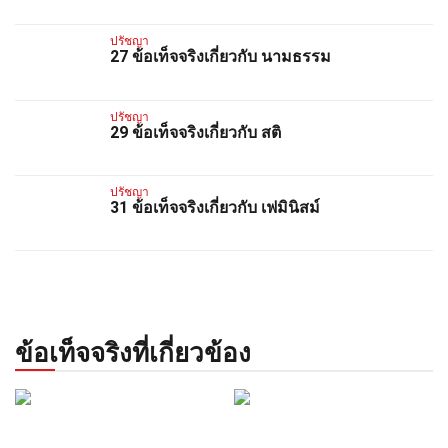
ปรัชญา
27 ข้อเท็จจริงเกี่ยวกับ นามธรรม
ปรัชญา
29 ข้อเท็จจริงเกี่ยวกับ สติ
ปรัชญา
31 ข้อเท็จจริงเกี่ยวกับ เฟมินิสม์
ข้อเท็จจริงที่เกี่ยวข้อง