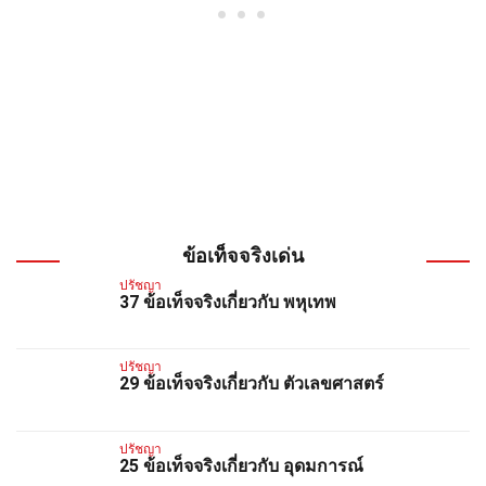
ข้อเท็จจริงเด่น
ปรัชญา
37 ข้อเท็จจริงเกี่ยวกับ พหุเทพ
ปรัชญา
29 ข้อเท็จจริงเกี่ยวกับ ตัวเลขศาสตร์
ปรัชญา
25 ข้อเท็จจริงเกี่ยวกับ อุดมการณ์