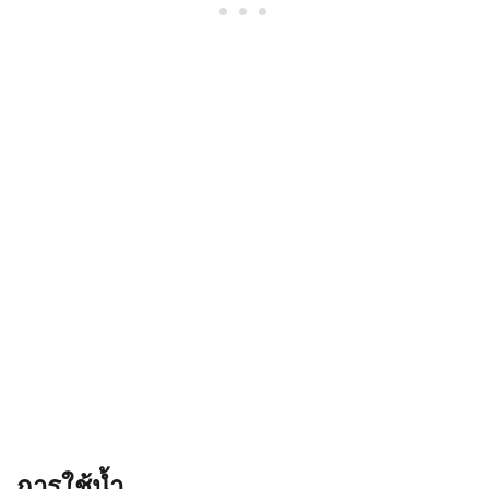
การใช้น้ำ