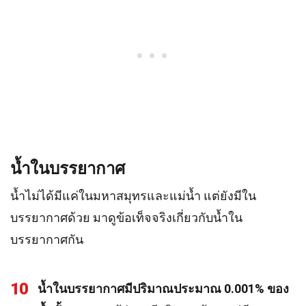
น้ำในบรรยากาศ
น้ำไม่ได้มีแค่ในมหาสมุทรและแม่น้ำ แต่ยังมีใน
บรรยากาศด้วย มาดูข้อเท็จจริงเกี่ยวกับน้ำใน
บรรยากาศกัน
10
น้ำในบรรยากาศมีปริมาณประมาณ 0.001% ของ