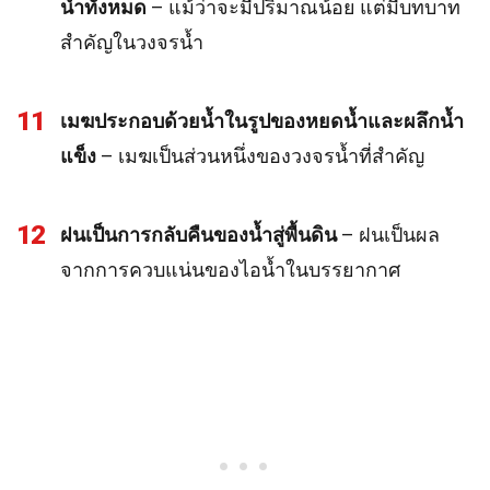
น้ำทั้งหมด
– แม้ว่าจะมีปริมาณน้อย แต่มีบทบาท
สำคัญในวงจรน้ำ
11
เมฆประกอบด้วยน้ำในรูปของหยดน้ำและผลึกน้ำ
แข็ง
– เมฆเป็นส่วนหนึ่งของวงจรน้ำที่สำคัญ
12
ฝนเป็นการกลับคืนของน้ำสู่พื้นดิน
– ฝนเป็นผล
จากการควบแน่นของไอน้ำในบรรยากาศ