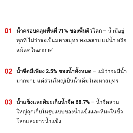
01
น้ำครอบคลุมพื้นที่ 71% ของพื้นผิวโลก
– น้ำมีอยู่
ทุกที่ ไม่ว่าจะเป็นมหาสมุทร ทะเลสาบ แม่น้ำ หรือ
แม้แต่ในอากาศ
02
น้ำจืดมีเพียง 2.5% ของน้ำทั้งหมด
– แม้ว่าจะมีน้ำ
มากมาย แต่ส่วนใหญ่เป็นน้ำเค็มในมหาสมุทร
03
น้ำแข็งและหิมะเก็บน้ำจืด 68.7%
– น้ำจืดส่วน
ใหญ่ถูกเก็บในรูปแบบของน้ำแข็งและหิมะในขั้ว
โลกและธารน้ำแข็ง