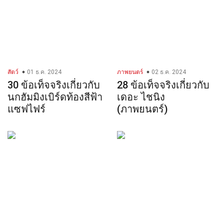
สัตว์
01 ธ.ค. 2024
ภาพยนตร์
02 ธ.ค. 2024
30 ข้อเท็จจริงเกี่ยวกับ
28 ข้อเท็จจริงเกี่ยวกับ
นกฮัมมิงเบิร์ดท้องสีฟ้า
เดอะ ไชนิง
แซฟไฟร์
(ภาพยนตร์)