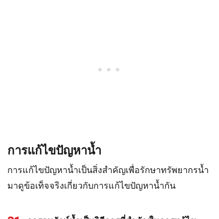
การแก้ไขปัญหาน้ำ
การแก้ไขปัญหาน้ำเป็นสิ่งสำคัญเพื่อรักษาทรัพยากรน้ำ
มาดูข้อเท็จจริงเกี่ยวกับการแก้ไขปัญหาน้ำกัน