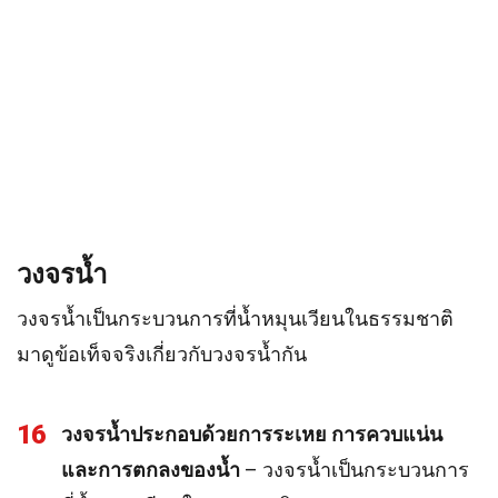
วงจรน้ำ
วงจรน้ำเป็นกระบวนการที่น้ำหมุนเวียนในธรรมชาติ
มาดูข้อเท็จจริงเกี่ยวกับวงจรน้ำกัน
16
วงจรน้ำประกอบด้วยการระเหย การควบแน่น
และการตกลงของน้ำ
– วงจรน้ำเป็นกระบวนการ