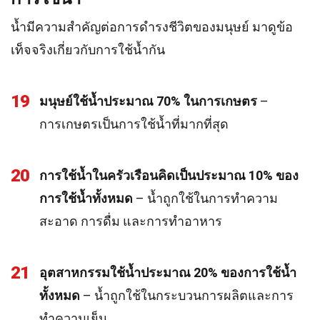
น้ำมีความสำคัญต่อการดำรงชีวิตของมนุษย์ มาดูข้อ
เท็จจริงเกี่ยวกับการใช้น้ำกัน
19
มนุษย์ใช้น้ำประมาณ 70% ในการเกษตร
–
การเกษตรเป็นการใช้น้ำที่มากที่สุด
20
การใช้น้ำในครัวเรือนคิดเป็นประมาณ 10% ของ
การใช้น้ำทั้งหมด
– น้ำถูกใช้ในการทำความ
สะอาด การดื่ม และการทำอาหาร
21
อุตสาหกรรมใช้น้ำประมาณ 20% ของการใช้น้ำ
ทั้งหมด
– น้ำถูกใช้ในกระบวนการผลิตและการ
ทำความเย็น