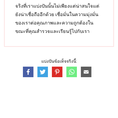
จริงที่เราแบ่งปันนั้นไม่เพียงแต่น่าสนใจแต่
ยังน่าเชื่อถืออีกด้วย เชื่อมั่นในความมุ่งมั่น
ของเราต่อคุณภาพและความถูกต้องใน
ขณะที่คุณสำรวจและเรียนรู้ไปกับเรา
แบ่งปันข้อเท็จจริงนี้: