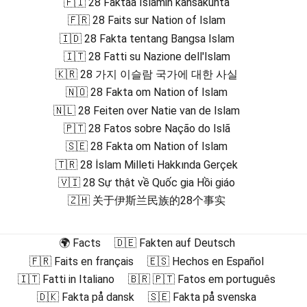
🇫🇮 28 Faktaa Islamin kansakunta
🇫🇷 28 Faits sur Nation of Islam
🇮🇩 28 Fakta tentang Bangsa Islam
🇮🇹 28 Fatti su Nazione dell'Islam
🇰🇷 28 가지 이슬람 국가에 대한 사실
🇳🇴 28 Fakta om Nation of Islam
🇳🇱 28 Feiten over Natie van de Islam
🇵🇹 28 Fatos sobre Nação do Islã
🇸🇪 28 Fakta om Nation of Islam
🇹🇷 28 İslam Milleti Hakkında Gerçek
🇻🇮 28 Sự thật về Quốc gia Hồi giáo
🇿🇭 关于伊斯兰民族的28个事实
🌍 Facts
🇩🇪 Fakten auf Deutsch
🇫🇷 Faits en français
🇪🇸 Hechos en Español
🇮🇹 Fatti in Italiano
🇧🇷 🇵🇹 Fatos em português
🇩🇰 Fakta på dansk
🇸🇪 Fakta på svenska