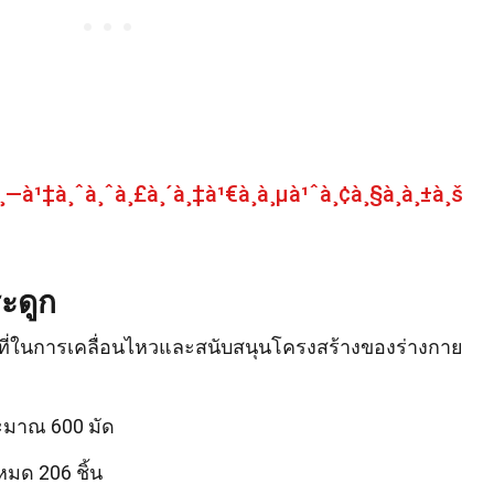
¸—à¹‡à¸ˆà¸ˆà¸£à¸´à¸‡à¹€à¸à¸µà¹ˆà¸¢à¸§à¸à¸±à¸š
ะดูก
ที่ในการเคลื่อนไหวและสนับสนุนโครงสร้างของร่างกาย
ระมาณ 600 มัด
หมด 206 ชิ้น