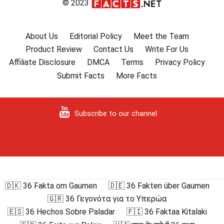
© 2023
About Us
Editorial Policy
Meet the Team
Product Review
Contact Us
Write For Us
Affiliate Disclosure
DMCA
Terms
Privacy Policy
Submit Facts
More Facts
Subscribe to our channel
🇩🇰 36 Fakta om Gaumen
🇩🇪 36 Fakten über Gaumen
🇬🇷 36 Γεγονότα για το Υπερώα
🇪🇸 36 Hechos Sobre Paladar
🇫🇮 36 Faktaa Kitalaki