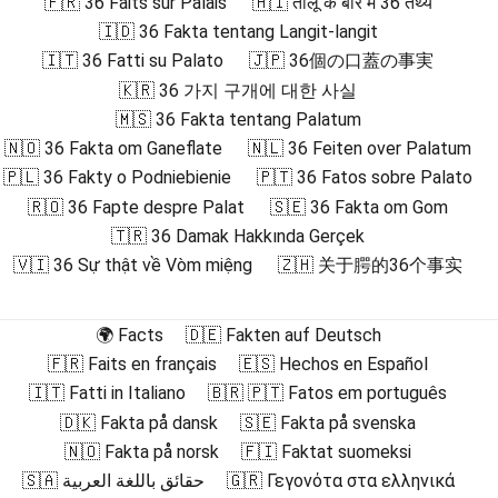
🇫🇷 36 Faits sur Palais
🇭🇮 तालू के बारे में 36 तथ्य
🇮🇩 36 Fakta tentang Langit-langit
🇮🇹 36 Fatti su Palato
🇯🇵 36個の口蓋の事実
🇰🇷 36 가지 구개에 대한 사실
🇲🇸 36 Fakta tentang Palatum
🇳🇴 36 Fakta om Ganeflate
🇳🇱 36 Feiten over Palatum
🇵🇱 36 Fakty o Podniebienie
🇵🇹 36 Fatos sobre Palato
🇷🇴 36 Fapte despre Palat
🇸🇪 36 Fakta om Gom
🇹🇷 36 Damak Hakkında Gerçek
🇻🇮 36 Sự thật về Vòm miệng
🇿🇭 关于腭的36个事实
🌍 Facts
🇩🇪 Fakten auf Deutsch
🇫🇷 Faits en français
🇪🇸 Hechos en Español
🇮🇹 Fatti in Italiano
🇧🇷 🇵🇹 Fatos em português
🇩🇰 Fakta på dansk
🇸🇪 Fakta på svenska
🇳🇴 Fakta på norsk
🇫🇮 Faktat suomeksi
🇸🇦 حقائق باللغة العربية
🇬🇷 Γεγονότα στα ελληνικά