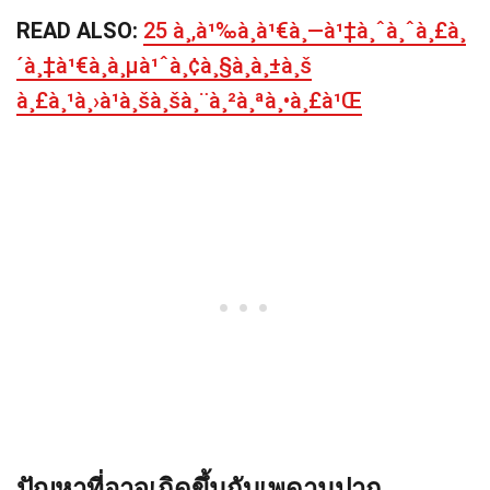
READ ALSO:
25 à¸‚à¹‰à¸­à¹€à¸—à¹‡à¸ˆà¸ˆà¸£à¸
´à¸‡à¹€à¸à¸µà¹ˆà¸¢à¸§à¸à¸±à¸š
à¸£à¸¹à¸›à¹à¸šà¸šà¸¨à¸²à¸ªà¸•à¸£à¹Œ
ปัญหาที่อาจเกิดขึ้นกับเพดานปาก