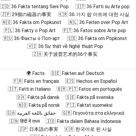
🇮🇩 36 Fakta tentang Seni Pop
🇮🇹 36 Fatti su Arte pop
🇯🇵 29個の磁器の事実
🇰🇷 36 가지 팝 아트에 대한 사실
🇳🇴 36 Fakta om Popkunst
🇳🇱 36 Feiten over Pop Art
🇵🇱 36 Fakty o Pop Art
🇵🇹 36 Fatos sobre Arte pop
🇷🇺 36 Факты о Поп-арт
🇸🇪 36 Fakta om Popkonst
🇻🇮 36 Sự thật về Nghệ thuật Pop
🇿🇭 关于波普艺术的36个事实
🌍 Facts
🇩🇪 Fakten auf Deutsch
🇫🇷 Faits en français
🇪🇸 Hechos en Español
🇮🇹 Fatti in Italiano
🇧🇷 🇵🇹 Fatos em português
🇩🇰 Fakta på dansk
🇸🇪 Fakta på svenska
🇳🇴 Fakta på norsk
🇫🇮 Faktat suomeksi
🇸🇦 حقائق باللغة العربية
🇬🇷 Γεγονότα στα ελληνικά
🇮🇳 हिंदी में तथ्य
🇮🇩 Fakta dalam Bahasa Indonesia
🇯🇵 日本語の事実
🇰🇷 한국어로 된 사실