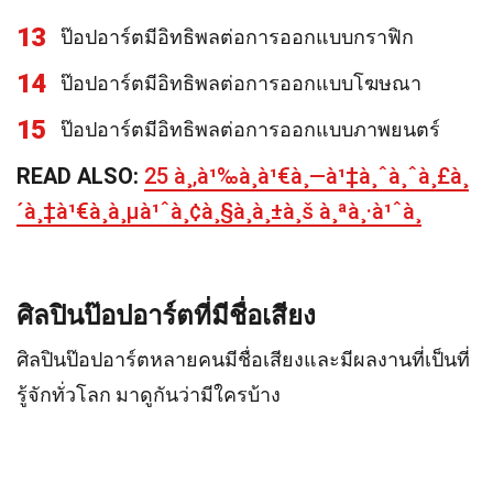
13
ป๊อปอาร์ตมีอิทธิพลต่อการออกแบบกราฟิก
14
ป๊อปอาร์ตมีอิทธิพลต่อการออกแบบโฆษณา
15
ป๊อปอาร์ตมีอิทธิพลต่อการออกแบบภาพยนตร์
READ ALSO:
25 à¸‚à¹‰à¸­à¹€à¸—à¹‡à¸ˆà¸ˆà¸£à¸
´à¸‡à¹€à¸à¸µà¹ˆà¸¢à¸§à¸à¸±à¸š à¸ªà¸·à¹ˆà¸­
ศิลปินป๊อปอาร์ตที่มีชื่อเสียง
ศิลปินป๊อปอาร์ตหลายคนมีชื่อเสียงและมีผลงานที่เป็นที่
รู้จักทั่วโลก มาดูกันว่ามีใครบ้าง