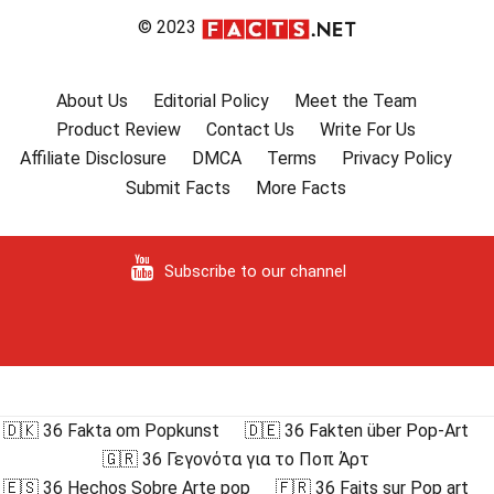
© 2023
About Us
Editorial Policy
Meet the Team
Product Review
Contact Us
Write For Us
Affiliate Disclosure
DMCA
Terms
Privacy Policy
Submit Facts
More Facts
Subscribe to our channel
🇩🇰 36 Fakta om Popkunst
🇩🇪 36 Fakten über Pop-Art
🇬🇷 36 Γεγονότα για το Ποπ Άρτ
🇪🇸 36 Hechos Sobre Arte pop
🇫🇷 36 Faits sur Pop art