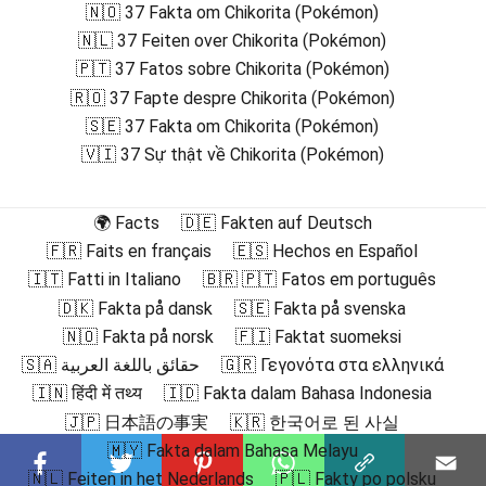
🇳🇴 37 Fakta om Chikorita (Pokémon)
🇳🇱 37 Feiten over Chikorita (Pokémon)
🇵🇹 37 Fatos sobre Chikorita (Pokémon)
🇷🇴 37 Fapte despre Chikorita (Pokémon)
🇸🇪 37 Fakta om Chikorita (Pokémon)
🇻🇮 37 Sự thật về Chikorita (Pokémon)
🌍 Facts
🇩🇪 Fakten auf Deutsch
🇫🇷 Faits en français
🇪🇸 Hechos en Español
🇮🇹 Fatti in Italiano
🇧🇷 🇵🇹 Fatos em português
🇩🇰 Fakta på dansk
🇸🇪 Fakta på svenska
🇳🇴 Fakta på norsk
🇫🇮 Faktat suomeksi
🇸🇦 حقائق باللغة العربية
🇬🇷 Γεγονότα στα ελληνικά
🇮🇳 हिंदी में तथ्य
🇮🇩 Fakta dalam Bahasa Indonesia
🇯🇵 日本語の事実
🇰🇷 한국어로 된 사실
🇲🇾 Fakta dalam Bahasa Melayu
🇳🇱 Feiten in het Nederlands
🇵🇱 Fakty po polsku