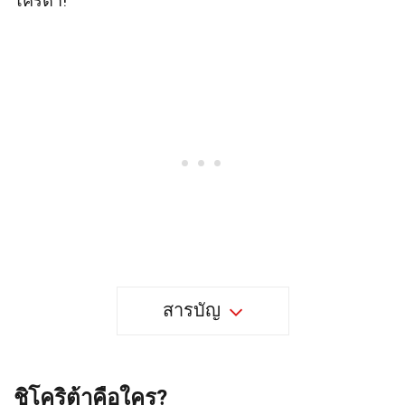
โคริต้า!
สารบัญ
ชิโคริต้าคือใคร?