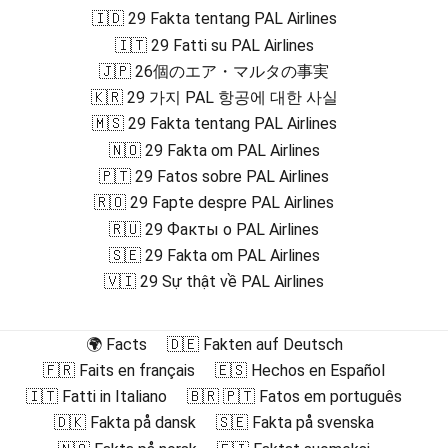
🇮🇩 29 Fakta tentang PAL Airlines
🇮🇹 29 Fatti su PAL Airlines
🇯🇵 26個のエア・マルタの事実
🇰🇷 29 가지 PAL 항공에 대한 사실
🇲🇸 29 Fakta tentang PAL Airlines
🇳🇴 29 Fakta om PAL Airlines
🇵🇹 29 Fatos sobre PAL Airlines
🇷🇴 29 Fapte despre PAL Airlines
🇷🇺 29 Факты о PAL Airlines
🇸🇪 29 Fakta om PAL Airlines
🇻🇮 29 Sự thật về PAL Airlines
🌍 Facts
🇩🇪 Fakten auf Deutsch
🇫🇷 Faits en français
🇪🇸 Hechos en Español
🇮🇹 Fatti in Italiano
🇧🇷 🇵🇹 Fatos em português
🇩🇰 Fakta på dansk
🇸🇪 Fakta på svenska