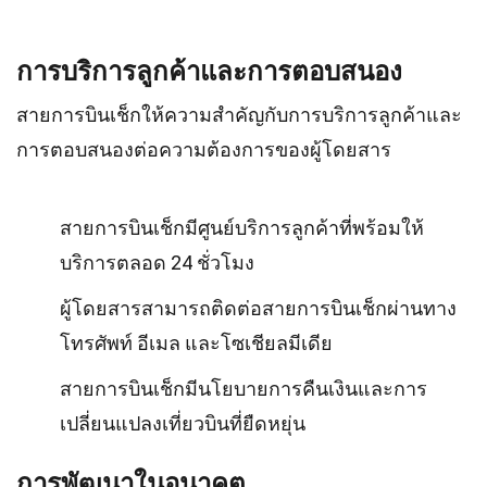
การบริการลูกค้าและการตอบสนอง
สายการบินเช็กให้ความสำคัญกับการบริการลูกค้าและ
การตอบสนองต่อความต้องการของผู้โดยสาร
สายการบินเช็กมีศูนย์บริการลูกค้าที่พร้อมให้
บริการตลอด 24 ชั่วโมง
ผู้โดยสารสามารถติดต่อสายการบินเช็กผ่านทาง
โทรศัพท์ อีเมล และโซเชียลมีเดีย
สายการบินเช็กมีนโยบายการคืนเงินและการ
เปลี่ยนแปลงเที่ยวบินที่ยืดหยุ่น
การพัฒนาในอนาคต