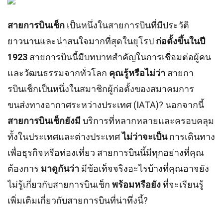
สายการบินเช็ก
เป็นหนึ่งในสายการบินที่มีประวัติ
ยาวนานและน่าสนใจมากที่สุดในยุโรป
ก่อตั้งขึ้นในปี
1923
สายการบินนี้มีบทบาทสำคัญในการเชื่อมต่อผู้คน
และวัฒนธรรมจากทั่วโลก
คุณรู้หรือไม่ว่า
สายกา
รบินเช็กเป็นหนึ่งในสมาชิกผู้ก่อตั้งของสมาคมการ
ขนส่งทางอากาศระหว่างประเทศ (IATA)? นอกจากนี้
สายการบินเช็กยังมี
บริการที่หลากหลายและครอบคลุม
ทั้งในประเทศและต่างประเทศ
ไม่ว่าจะเป็น
การเดินทาง
เพื่อธุรกิจหรือท่องเที่ยว สายการบินนี้มีทุกอย่างที่คุณ
ต้องการ
มาดูกันว่า
มีข้อเท็จจริงอะไรบ้างที่คุณอาจยัง
ไม่รู้เกี่ยวกับสายการบินเช็ก
พร้อมหรือยัง
ที่จะเรียนรู้
เพิ่มเติมเกี่ยวกับสายการบินที่น่าทึ่งนี้?