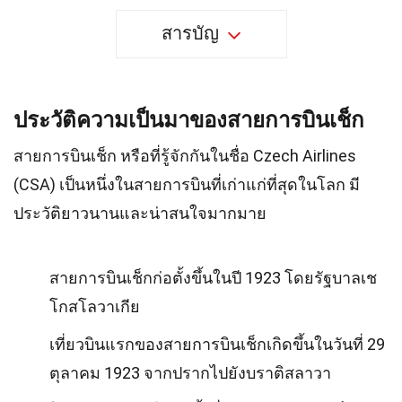
สารบัญ
ประวัติความเป็นมาของสายการบินเช็ก
สายการบินเช็ก หรือที่รู้จักกันในชื่อ Czech Airlines
(CSA) เป็นหนึ่งในสายการบินที่เก่าแก่ที่สุดในโลก มี
ประวัติยาวนานและน่าสนใจมากมาย
สายการบินเช็กก่อตั้งขึ้นในปี 1923 โดยรัฐบาลเช
โกสโลวาเกีย
เที่ยวบินแรกของสายการบินเช็กเกิดขึ้นในวันที่ 29
ตุลาคม 1923 จากปรากไปยังบราติสลาวา