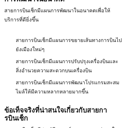
สายการบินเช็กมีแผนการพัฒนาในอนาคตเพื่อให้
บริการที่ดียิ่งขึ้น
สายการบินเช็กมีแผนการขยายเส้นทางการบินไป
ยังเมืองใหม่ๆ
สายการบินเช็กมีแผนการปรับปรุงเครื่องบินและ
สิ่งอำนวยความสะดวกบนเครื่องบิน
สายการบินเช็กมีแผนการพัฒนาโปรแกรมสะสม
ไมล์ให้มีความหลากหลายมากขึ้น
ข้อเท็จจริงที่น่าสนใจเกี่ยวกับสายกา
รบินเช็ก