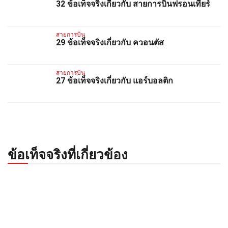
32 ข้อเท็จจริงเกี่ยวกับ สายการบินฟรอนเทียร์
สายการบิน
29 ข้อเท็จจริงเกี่ยวกับ ควอนตัส
สายการบิน
27 ข้อเท็จจริงเกี่ยวกับ แอร์บอลติก
ข้อเท็จจริงที่เกี่ยวข้อง