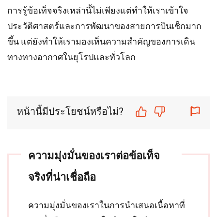
การรู้ข้อเท็จจริงเหล่านี้ไม่เพียงแต่ทำให้เราเข้าใจ
ประวัติศาสตร์และการพัฒนาของสายการบินเช็กมาก
ขึ้น แต่ยังทำให้เรามองเห็นความสำคัญของการเดิน
ทางทางอากาศในยุโรปและทั่วโลก
หน้านี้มีประโยชน์หรือไม่?
ความมุ่งมั่นของเราต่อข้อเท็จ
จริงที่น่าเชื่อถือ
ความมุ่งมั่นของเราในการนำเสนอเนื้อหาที่