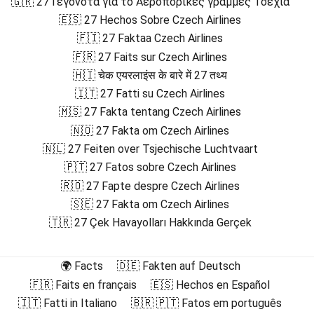
🇬🇷 27 Γεγονότα για το Αεροπορικές γραμμές Τσεχία
🇪🇸 27 Hechos Sobre Czech Airlines
🇫🇮 27 Faktaa Czech Airlines
🇫🇷 27 Faits sur Czech Airlines
🇭🇮 चेक एयरलाइंस के बारे में 27 तथ्य
🇮🇹 27 Fatti su Czech Airlines
🇲🇸 27 Fakta tentang Czech Airlines
🇳🇴 27 Fakta om Czech Airlines
🇳🇱 27 Feiten over Tsjechische Luchtvaart
🇵🇹 27 Fatos sobre Czech Airlines
🇷🇴 27 Fapte despre Czech Airlines
🇸🇪 27 Fakta om Czech Airlines
🇹🇷 27 Çek Havayolları Hakkında Gerçek
🌍 Facts
🇩🇪 Fakten auf Deutsch
🇫🇷 Faits en français
🇪🇸 Hechos en Español
🇮🇹 Fatti in Italiano
🇧🇷 🇵🇹 Fatos em português